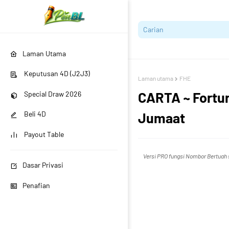
Laman Utama
Keputusan 4D (J2J3)
Laman utama
FHE
CARTA ~ Fortune
Special Draw 2026
Jumaat
Beli 4D
Payout Table
Versi PRO fungsi Nombor Bertuah s
Dasar Privasi
Penafian