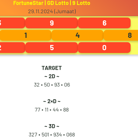
FortuneStar | GD Lotto | 9 Lotto
29.11.2024 (Jumaat)
3
9
6
5
7
3
5
1
4
8
2
5
0
6
8
4
6
TARGET
~ 2D ~
32 • 50 •
93 • 06
7
9
5
7
~ 2×D ~
77 • 11 •
44 • 88
8
0
6
8
~ 3D ~
327 • 501 •
934 • 068