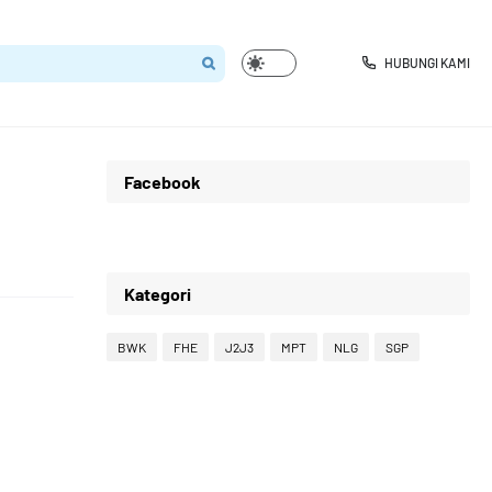
HUBUNGI KAMI
Facebook
Kategori
BWK
FHE
J2J3
MPT
NLG
SGP