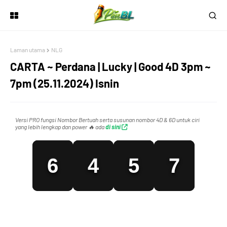
3
1
2
4
Laman utama
NLG
4
2
3
5
CARTA ~ Perdana | Lucky | Good 4D 3pm ~
7pm (25.11.2024) Isnin
5
3
4
6
Versi PRO fungsi Nombor Bertuah serta susunan nombor 4D & 6D untuk ciri
yang lebih lengkap dan power 🔥 ada
di sini
6
4
5
7
7
5
6
8