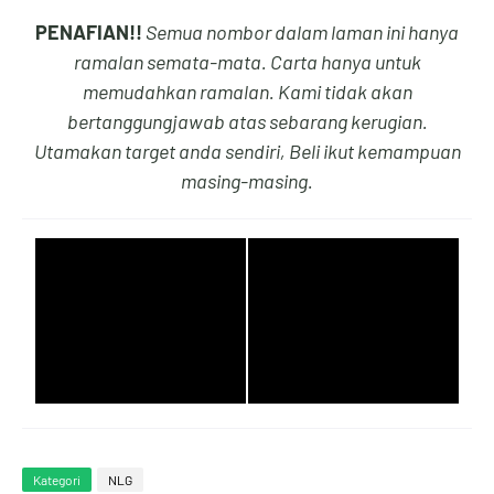
1
9
0
2
PENAFIAN!!
Semua nombor dalam laman ini hanya
ramalan semata-mata. Carta hanya untuk
memudahkan ramalan. Kami tidak akan
bertanggungjawab atas sebarang kerugian.
2
0
1
3
Utamakan target anda sendiri, Beli ikut kemampuan
masing-masing.
3
1
2
4
4
2
3
5
5
3
4
6
Kategori
NLG