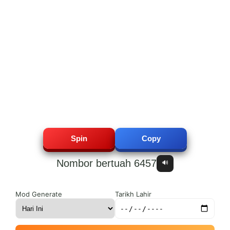
8
6
7
9
9
7
8
0
0
8
9
1
Spin
Copy
Nombor bertuah 6457
🔊
1
9
0
2
Mod Generate
Tarikh Lahir