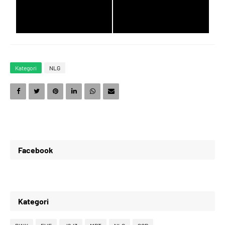
0
2
5
2
1
3
6
3
Kategori
NLG
2
4
7
4
Facebook
3
5
8
5
Kategori
4
6
9
6