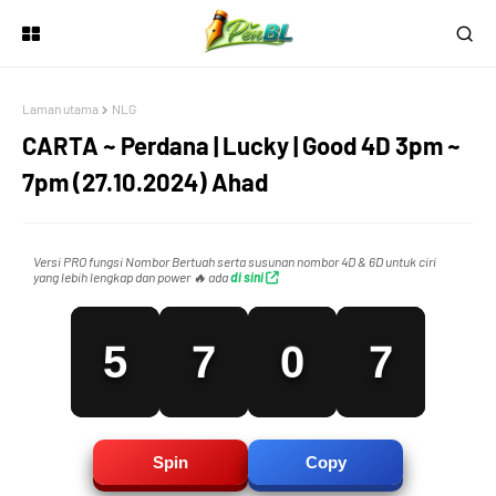
2
4
4
Laman utama
NLG
3
5
5
CARTA ~ Perdana | Lucky | Good 4D 3pm ~
7pm (27.10.2024) Ahad
4
6
6
Versi PRO fungsi Nombor Bertuah serta susunan nombor 4D & 6D untuk ciri
yang lebih lengkap dan power 🔥 ada
di sini
5
7
0
7
6
8
1
8
Spin
Copy