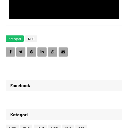
1
0
5
7
2
1
6
8
Kategori
NLG
3
2
7
9
Facebook
4
3
8
0
Kategori
5
4
9
1