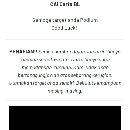
CAI
Carta BL
Semoga target anda Podium
7
6
1
3
Good Luck!!
8
7
2
4
PENAFIAN!!
Semua nombor dalam laman ini hanya
ramalan semata-mata. Carta hanya untuk
memudahkan ramalan. Kami tidak akan
bertanggungjawab atas sebarang kerugian.
9
8
3
5
Utamakan target anda sendiri, Beli ikut kemampuan
masing-masing.
0
9
4
6