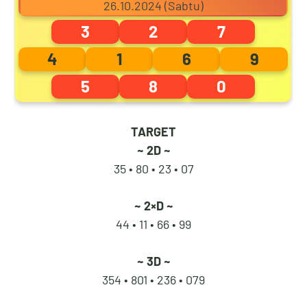
26.10.2024 (Sabtu)
2
1
6
8
3
2
7
4
1
6
9
3
2
7
9
5
8
0
TARGET
~ 2D ~
4
3
8
0
35 • 80 •
23 • 07
~ 2×D ~
5
4
9
1
44 • 11 •
66 • 99
~ 3D ~
354 • 801 •
236 • 079
6
5
0
2