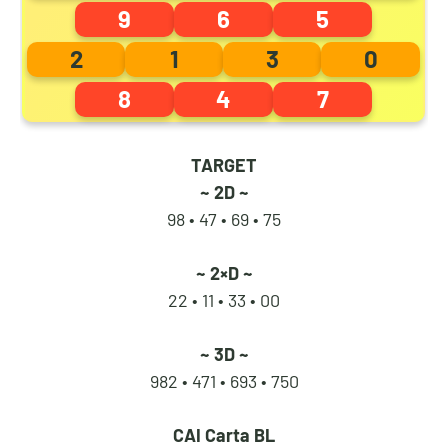
9
6
5
6
1
6
7
2
1
3
0
8
4
7
7
2
7
8
TARGET
~ 2D ~
98 • 47 •
69 • 75
8
3
8
9
~ 2×D ~
22 • 11 •
33 • 00
9
4
9
0
~ 3D ~
982 • 471 •
693 • 750
0
5
0
1
CAI
Carta BL