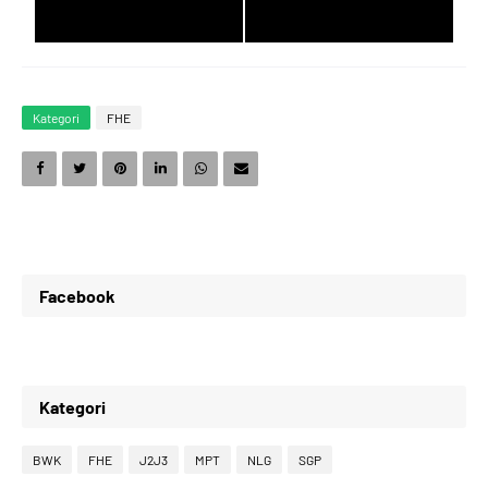
5
0
5
6
Kategori
FHE
6
1
6
7
7
2
7
8
Facebook
8
3
8
9
Kategori
9
4
9
0
BWK
FHE
J2J3
MPT
NLG
SGP