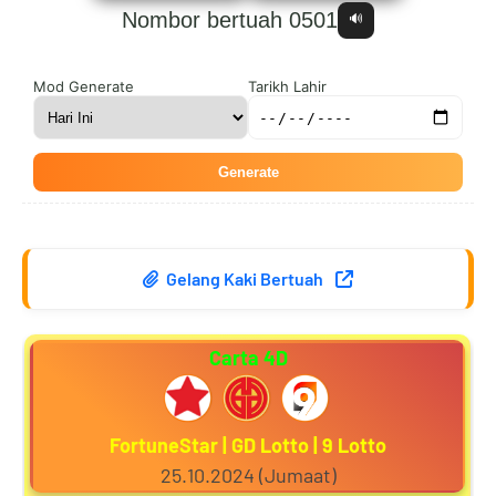
Nombor bertuah 0501
🔊
2
7
2
3
Mod Generate
Tarikh Lahir
Generate
3
8
3
4
Gelang Kaki Bertuah
4
9
4
5
Carta 4D
5
0
5
6
FortuneStar | GD Lotto | 9 Lotto
25.10.2024 (Jumaat)