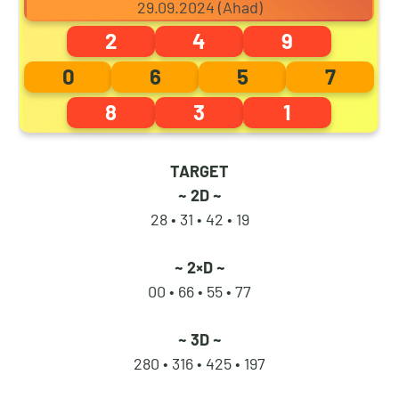
29.09.2024 (Ahad)
0
7
0
5
2
4
9
0
6
5
7
1
8
1
6
8
3
1
TARGET
~ 2D ~
2
9
2
7
28 • 31 •
42 • 19
~ 2×D ~
3
0
3
8
00 • 66 • 55
• 77
~ 3D ~
280 • 316 •
425 • 197
4
1
4
9