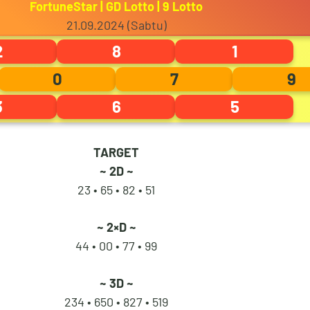
FortuneStar | GD Lotto | 9 Lotto
21.09.2024 (Sabtu)
2
8
1
7
1
0
3
0
7
9
3
6
5
8
2
1
4
TARGET
~ 2D ~
23 • 65 •
82 • 51
9
3
2
5
~ 2×D ~
44 • 00 •
77 • 99
0
4
3
6
~ 3D ~
234 • 650 •
827 • 519