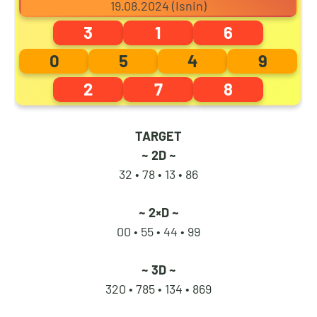
19.08.2024 (Isnin)
1
6
0
3
3
1
6
0
5
4
9
2
7
1
4
2
7
8
TARGET
~ 2D ~
3
8
2
5
32 • 78 •
13 • 86
~ 2×D ~
4
9
3
6
00 • 55 •
44 • 99
~ 3D ~
320 • 785 •
134 • 869
5
0
4
7