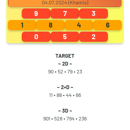
04.07.2024 (Khamis)
8
9
1
7
9
7
3
1
8
4
6
9
0
2
8
0
5
2
TARGET
~ 2D ~
0
1
3
9
90 • 52 •
79 • 23
~ 2×D ~
1
2
4
0
11 • 88 •
44 • 66
~ 3D ~
901 • 528 •
794 • 236
2
3
5
1