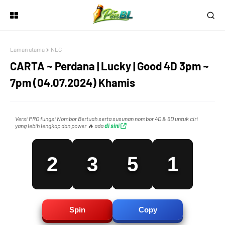
0
2
Laman utama
NLG
0
1
3
CARTA ~ Perdana | Lucky | Good 4D 3pm ~
7pm (04.07.2024) Khamis
1
2
4
0
Versi PRO fungsi Nombor Bertuah serta susunan nombor 4D & 6D untuk ciri
yang lebih lengkap dan power 🔥 ada
di sini
2
3
5
1
3
4
6
2
Spin
Copy