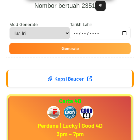
Nombor bertuah 2351
🔊
4
5
7
3
Mod Generate
Tarikh Lahir
Generate
5
6
8
4
Kepsi Baucer
6
7
9
5
Carta 4D
7
8
0
6
Perdana | Lucky | Good 4D
3pm ~ 7pm