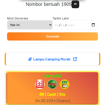
Nombor bertuah 1905
🔊
3
1
2
7
Mod Generate
Tarikh Lahir
Generate
4
2
3
8
Lampu Camping Murah
5
3
4
9
Carta 4D
6
4
5
0
88 | Cash | Stc
04.05.2024 (Sabtu)