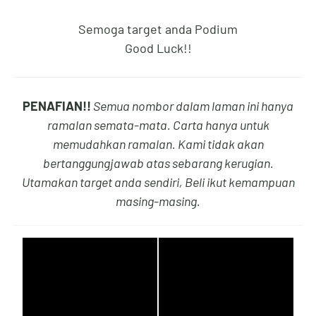
Semoga target anda Podium
Good Luck!!
2
0
1
6
PENAFIAN!!
Semua nombor dalam laman ini hanya
3
1
2
7
ramalan semata-mata. Carta hanya untuk
memudahkan ramalan. Kami tidak akan
bertanggungjawab atas sebarang kerugian.
Utamakan target anda sendiri, Beli ikut kemampuan
4
2
3
8
masing-masing.
5
3
4
9