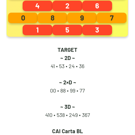
4
2
6
7
5
6
1
0
8
9
7
1
5
3
8
6
7
2
TARGET
~ 2D ~
41 • 53 •
24 • 36
9
7
8
3
~ 2×D ~
00 • 88 •
99 • 77
0
8
9
4
~ 3D ~
410 • 538 •
249 • 367
1
9
0
5
CAI
Carta BL