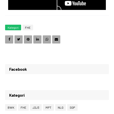
4
3
5
2
Kategori
FHE
5
4
6
3
6
5
7
4
Facebook
7
6
8
5
Kategori
8
7
9
6
BWK
FHE
J2J3
MPT
NLG
SGP