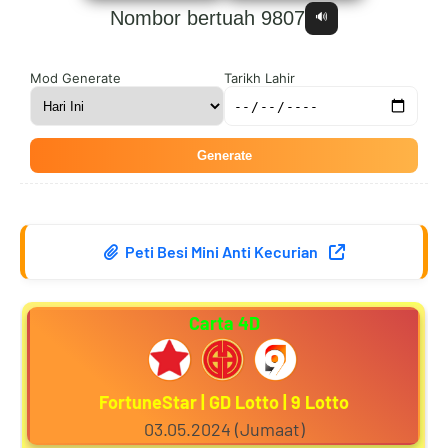
Nombor bertuah 9807
🔊
1
0
2
9
Mod Generate
Tarikh Lahir
Generate
2
1
3
0
Peti Besi Mini Anti Kecurian
3
2
4
1
Carta 4D
4
3
5
2
FortuneStar | GD Lotto | 9 Lotto
03.05.2024 (Jumaat)