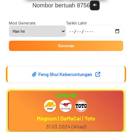
Nombor bertuah 8756
🔊
0
9
7
8
Mod Generate
Tarikh Lahir
Generate
1
0
8
9
Feng Shui Keberuntungan
2
1
9
0
Carta 4D
3
2
0
1
Magnum | DaMaCai | Toto
31.03.2024 (Ahad)