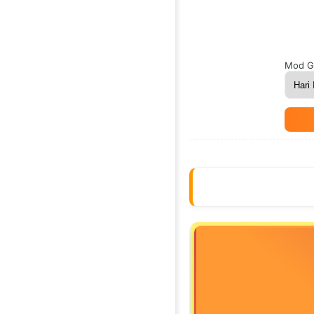
Mod G