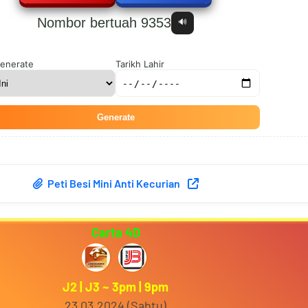
Nombor bertuah 9353
🔊
1
5
7
5
enerate
Tarikh Lahir
Generate
2
6
8
6
Peti Besi Mini Anti Kecurian
3
7
9
7
Carta 4D
4
8
0
8
J2 | J3 ~ 3pm | 9pm
23.03.2024 (Sabtu)