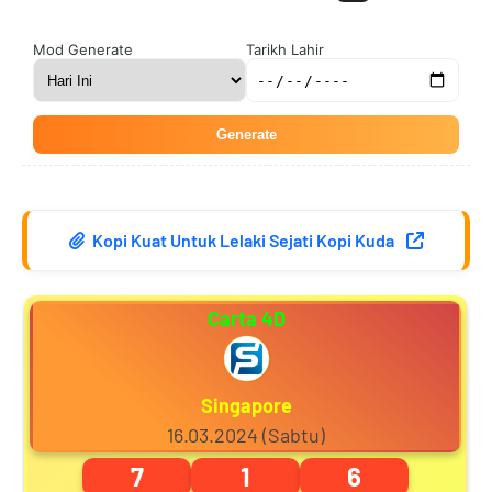
2
5
5
3
Mod Generate
Tarikh Lahir
Generate
3
6
6
4
Kopi Kuat Untuk Lelaki Sejati Kopi Kuda
4
7
7
5
Carta 4D
5
8
8
6
Singapore
16.03.2024 (Sabtu)
7
1
6
6
9
9
7