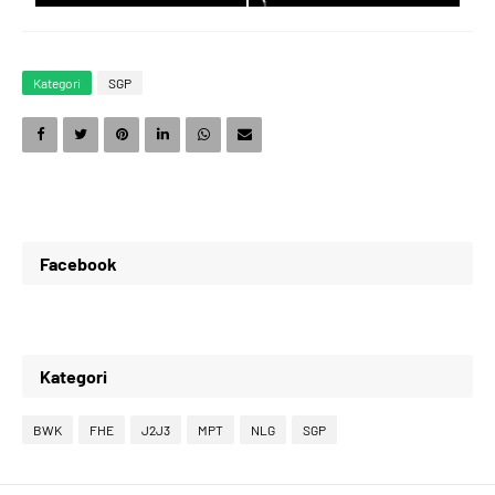
5
8
8
6
Kategori
SGP
6
9
9
7
7
0
0
8
Facebook
8
1
1
9
Kategori
9
2
2
0
BWK
FHE
J2J3
MPT
NLG
SGP