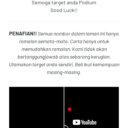
Semoga target anda Podium
Good Luck!!
1
4
4
2
PENAFIAN!!
Semua nombor dalam laman ini hanya
2
5
5
3
ramalan semata-mata. Carta hanya untuk
memudahkan ramalan. Kami tidak akan
bertanggungjawab atas sebarang kerugian.
Utamakan target anda sendiri, Beli ikut kemampuan
3
6
6
4
masing-masing.
4
7
7
5