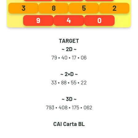
3
8
5
2
9
4
0
7
0
0
8
TARGET
~ 2D ~
79 • 40 •
17 • 06
8
1
1
9
~ 2×D ~
33 • 88 •
55 • 22
9
2
2
0
~ 3D ~
793 • 408 •
175 • 062
0
3
3
1
CAI
Carta BL