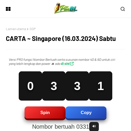
1
1
Laman utama
SGP
CARTA ~ Singapore (16.03.2024) Sabtu
2
2
0
Versi PRO fungsi Nombor Bertuah serta susunan nombor 4D & 6D untuk ciri
yang lebih lengkap dan power 🔥 ada
di sini
0
3
3
1
1
4
4
2
Spin
Copy
Nombor bertuah 0331
🔊