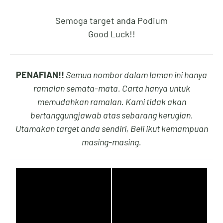
Semoga target anda Podium
Good Luck!!
0
1
3
0
PENAFIAN!!
Semua nombor dalam laman ini hanya
1
2
4
1
ramalan semata-mata. Carta hanya untuk
memudahkan ramalan. Kami tidak akan
bertanggungjawab atas sebarang kerugian.
Utamakan target anda sendiri, Beli ikut kemampuan
2
3
5
2
masing-masing.
3
4
6
3