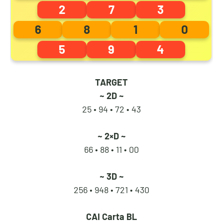
2
7
3
5
6
8
5
6
8
1
0
5
9
4
6
7
9
6
TARGET
~ 2D ~
25 • 94 •
72 • 43
7
8
0
7
~ 2×D ~
66 • 88 •
11 • 00
8
9
1
8
~ 3D ~
256 • 948 •
721 • 430
9
0
2
9
CAI
Carta BL