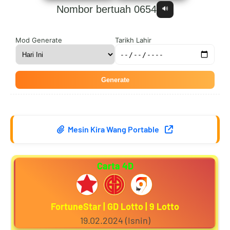
Nombor bertuah 0654
🔊
2
8
7
6
Mod Generate
Tarikh Lahir
Generate
3
9
8
7
Mesin Kira Wang Portable
4
0
9
8
Carta 4D
5
1
0
9
FortuneStar | GD Lotto | 9 Lotto
19.02.2024 (Isnin)