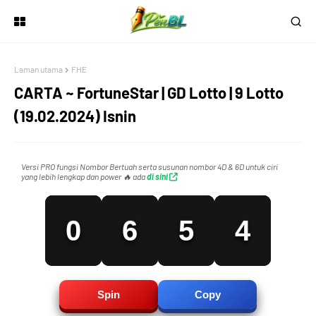
3
2
1
Laman utama
FHE
4
3
2
CARTA ~ FortuneStar | GD Lotto | 9 Lotto
(19.02.2024) Isnin
5
4
3
Versi PRO fungsi Nombor Bertuah serta susunan nombor 4D & 6D untuk ciri
yang lebih lengkap dan power 🔥 ada
di sini
0
6
5
4
1
7
6
5
Spin
Copy