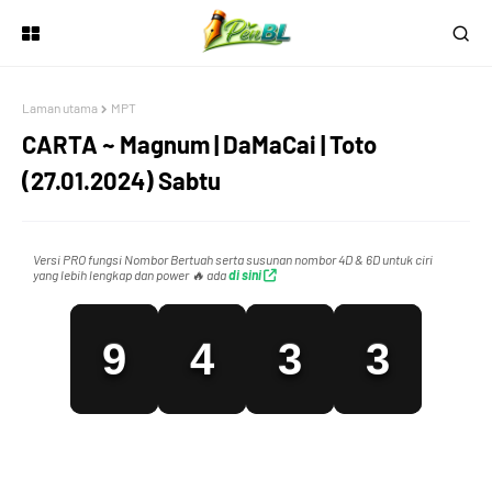
6
1
0
0
Laman utama
MPT
7
2
1
1
CARTA ~ Magnum | DaMaCai | Toto
(27.01.2024) Sabtu
8
3
2
2
Versi PRO fungsi Nombor Bertuah serta susunan nombor 4D & 6D untuk ciri
yang lebih lengkap dan power 🔥 ada
di sini
9
4
3
3
0
5
4
4