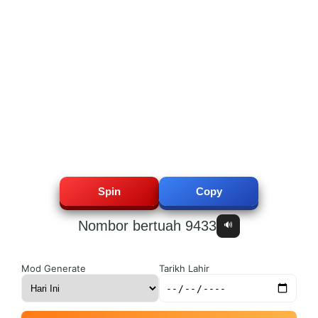
1
6
5
5
2
7
6
6
3
8
7
7
Spin
Copy
Nombor bertuah 9433
🔊
4
9
8
8
Mod Generate
Tarikh Lahir