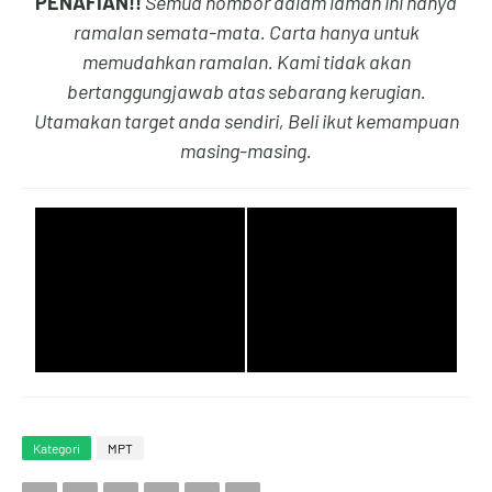
PENAFIAN!!
Semua nombor dalam laman ini hanya
4
9
8
8
ramalan semata-mata. Carta hanya untuk
memudahkan ramalan. Kami tidak akan
bertanggungjawab atas sebarang kerugian.
Utamakan target anda sendiri, Beli ikut kemampuan
5
0
9
9
masing-masing.
6
1
0
0
7
2
1
1
Kategori
MPT
8
3
2
2