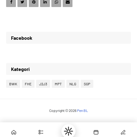
9
4
3
3
Facebook
0
5
4
4
Kategori
1
6
5
5
BWK
FHE
J2J3
MPT
NLG
SGP
Copyright ©
2026
Pen BL
2
7
6
6