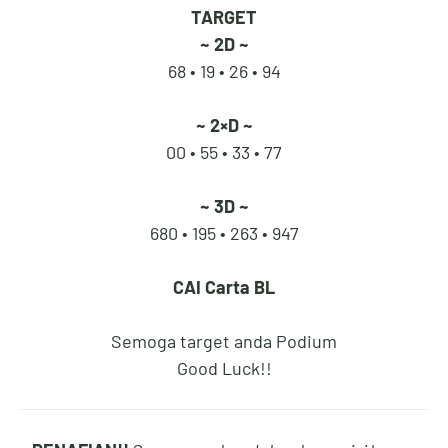
TARGET
~ 2D ~
68 • 19 •
26 • 94
0
5
4
4
~ 2×D ~
00 • 55 •
33 • 77
1
6
5
5
~ 3D ~
680 • 195 •
263 • 947
2
7
6
6
CAI
Carta BL
Semoga target anda Podium
Good Luck!!
3
8
7
7