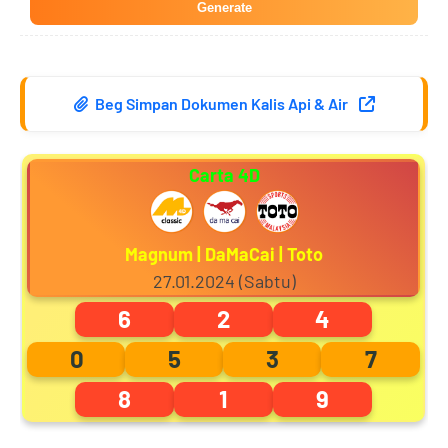
Generate
5
0
9
9
Beg Simpan Dokumen Kalis Api & Air
6
1
0
0
Carta 4D
7
2
1
1
Magnum | DaMaCai | Toto
27.01.2024 (Sabtu)
6
2
4
8
3
2
2
0
5
3
7
8
1
9
9
4
3
3