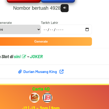
Nombor bertuah 4928
🔊
6
1
4
0
enerate
Tarikh Lahir
Generate
7
2
5
1
 Slot di
sini
~
JOKER
8
3
6
2
Durian Musang King
Carta 4D
9
4
7
3
J2 |
J3 ~
3pm |
9pm