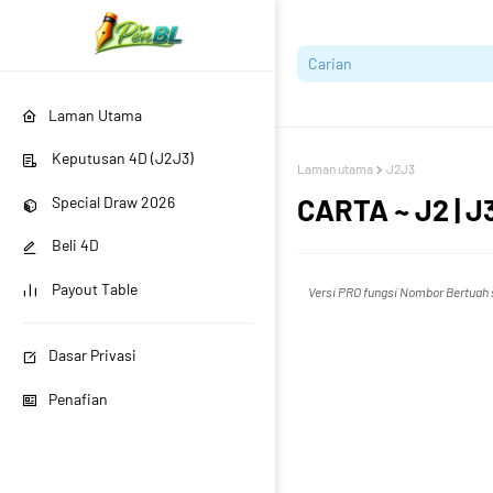
Laman Utama
Keputusan 4D (J2J3)
Laman utama
J2J3
CARTA ~ J2 | J3
Special Draw 2026
Beli 4D
Payout Table
Versi PRO fungsi Nombor Bertuah s
Dasar Privasi
Penafian