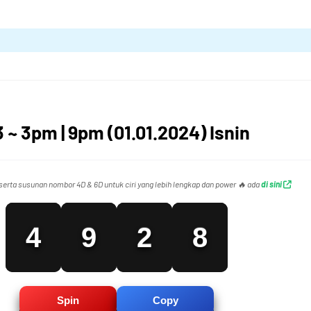
1
6
5
2
7
0
6
 ~ 3pm | 9pm (01.01.2024) Isnin
3
8
1
7
erta susunan nombor 4D & 6D untuk ciri yang lebih lengkap dan power 🔥 ada
di sini
4
9
2
8
5
0
3
9
Spin
Copy