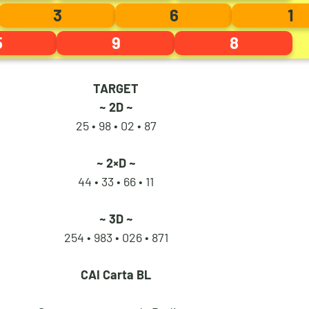
3
6
1
5
6
9
1
5
9
8
TARGET
6
7
0
2
~ 2D ~
25 • 98 •
02 • 87
7
8
1
3
~ 2×D ~
44 • 33 •
66 • 11
~ 3D ~
8
9
2
4
254 • 983 •
026 • 871
CAI
Carta BL
9
0
3
5