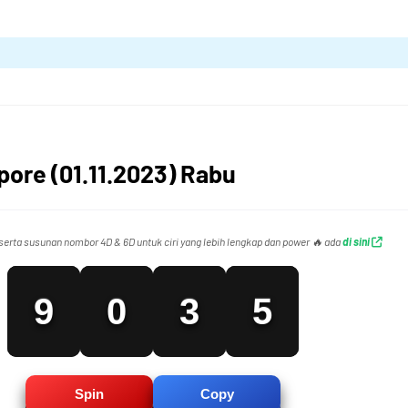
6
0
2
7
1
3
ore (01.11.2023) Rabu
8
2
4
erta susunan nombor 4D & 6D untuk ciri yang lebih lengkap dan power 🔥 ada
di sini
9
0
3
5
0
1
4
6
Spin
Copy