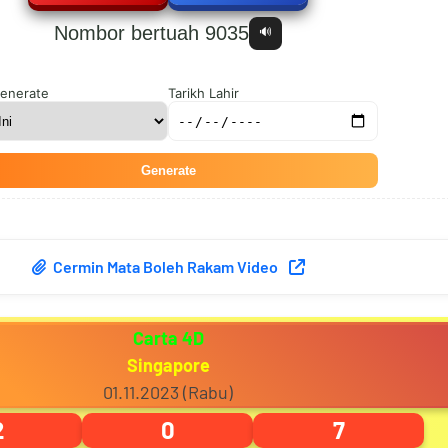
Nombor bertuah 9035
🔊
1
2
5
7
enerate
Tarikh Lahir
Generate
2
3
6
8
Cermin Mata Boleh Rakam Video
3
4
7
9
Carta 4D
Singapore
4
5
8
0
01.11.2023 (Rabu)
2
0
7