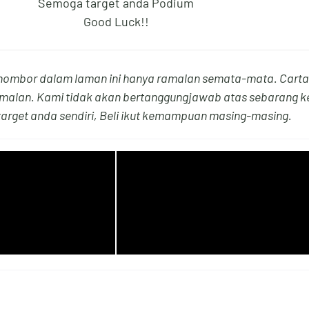
Semoga target anda Podium
Good Luck!!
0
1
4
6
ombor dalam laman ini hanya ramalan semata-mata. Carta
alan. Kami tidak akan bertanggungjawab atas sebarang ke
arget anda sendiri, Beli ikut kemampuan masing-masing.
1
2
5
7
2
3
6
8
3
4
7
9