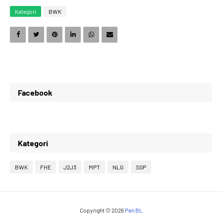
8
4
6
8
Kategori
BWK
9
5
7
9
Facebook
0
6
8
0
Kategori
1
7
9
1
BWK
FHE
J2J3
MPT
NLG
SGP
2
8
0
2
Copyright ©
2026
Pen BL