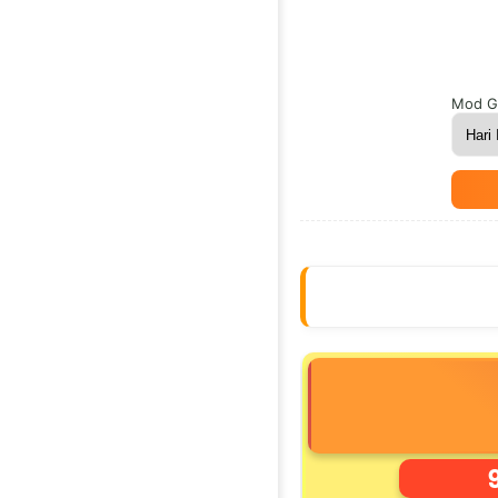
Mod G