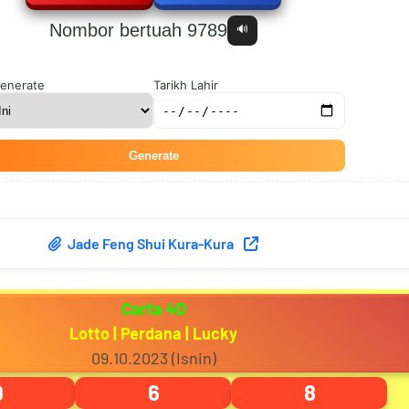
Nombor bertuah 9789
🔊
1
9
0
1
enerate
Tarikh Lahir
Generate
2
0
1
2
Jade Feng Shui Kura-Kura
3
1
2
3
Carta 4D
Lotto | Perdana | Lucky
4
2
3
4
09.10.2023 (Isnin)
9
6
8