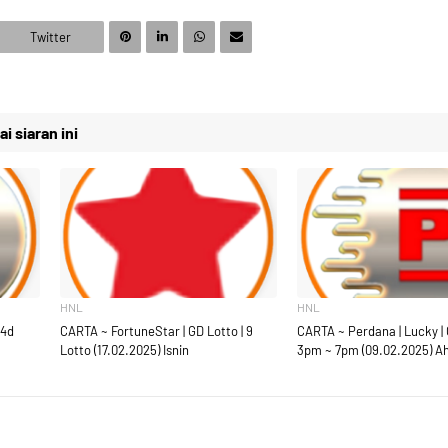
4
2
3
4
Twitter
 siaran ini
5
3
4
5
6
4
5
6
HNL
HNL
d4d
CARTA ~ FortuneStar | GD Lotto | 9
CARTA ~ Perdana | Lucky |
7
5
6
7
Lotto (17.02.2025) Isnin
3pm ~ 7pm (09.02.2025) A