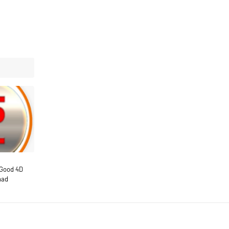
 Good 4D
had