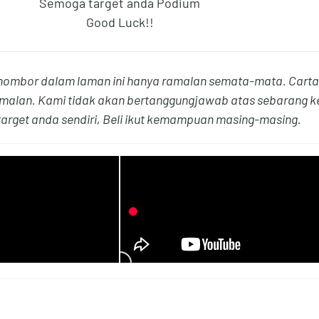
Semoga target anda Podium
Good Luck!!
0
8
9
0
ombor dalam laman ini hanya ramalan semata-mata. Carta
alan. Kami tidak akan bertanggungjawab atas sebarang ke
arget anda sendiri, Beli ikut kemampuan masing-masing.
1
9
0
1
2
0
1
2
3
1
2
3