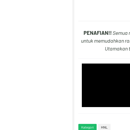
PENAFIAN!!
Semua n
untuk memudahkan ram
Utamakan t
Kategori
HNL