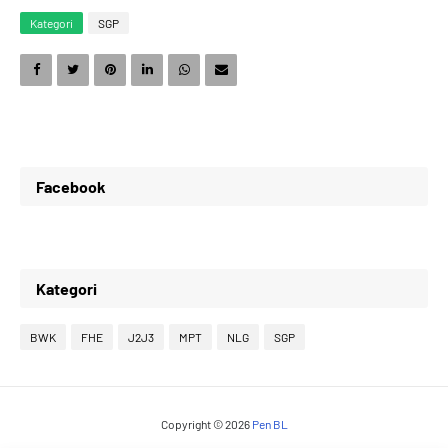
1
6
6
0
Kategori
SGP
2
7
7
1
Facebook
3
8
8
2
Kategori
4
9
9
3
BWK
FHE
J2J3
MPT
NLG
SGP
5
0
0
4
Copyright ©
2026
Pen BL