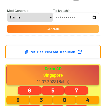
8
3
3
7
Mod Generate
Tarikh Lahir
Generate
9
4
4
8
Peti Besi Mini Anti Kecurian
0
5
5
9
Carta 4D
Singapore
1
6
6
0
12.07.2023 (Rabu)
6
5
7
9
3
0
4
2
7
7
1