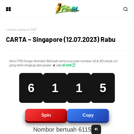
4
3
Laman utama
SGP
CARTA ~ Singapore (12.07.2023) Rabu
5
0
0
4
Versi PRO fungsi Nombor Bertuah serta susunan nombor 4D & 6D untuk ciri
yang lebih lengkap dan power 🔥 ada
di sini
6
1
1
5
7
2
2
6
Spin
Copy
Nombor bertuah 6115
🔊