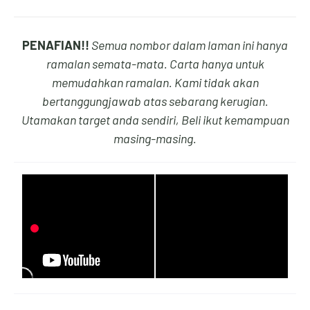
7
2
2
6
PENAFIAN!!
Semua nombor dalam laman ini hanya
ramalan semata-mata. Carta hanya untuk
memudahkan ramalan. Kami tidak akan
8
3
3
7
bertanggungjawab atas sebarang kerugian.
Utamakan target anda sendiri, Beli ikut kemampuan
masing-masing.
9
4
4
8
0
5
5
9