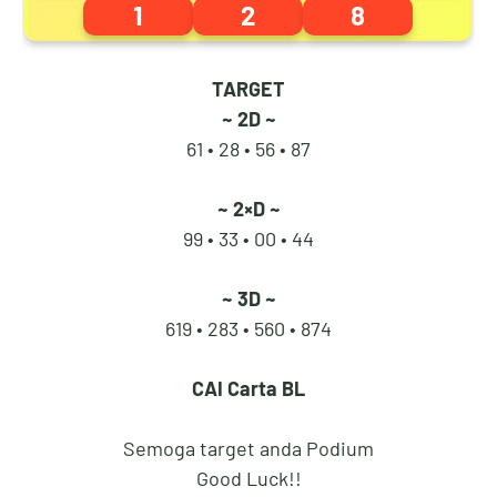
1
2
8
TARGET
3
8
8
2
~ 2D ~
61 • 28 •
56 • 87
4
9
9
3
~ 2×D ~
99 • 33 •
00 • 44
~ 3D ~
5
0
0
4
619 • 283 •
560 • 874
CAI
Carta BL
6
1
1
5
Semoga target anda Podium
Good Luck!!