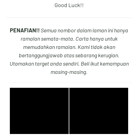
Good Luck!!
0
5
2
7
PENAFIAN!!
Semua nombor dalam laman ini hanya
ramalan semata-mata. Carta hanya untuk
memudahkan ramalan. Kami tidak akan
1
6
3
8
bertanggungjawab atas sebarang kerugian.
Utamakan target anda sendiri, Beli ikut kemampuan
masing-masing.
2
7
4
9
3
8
5
0