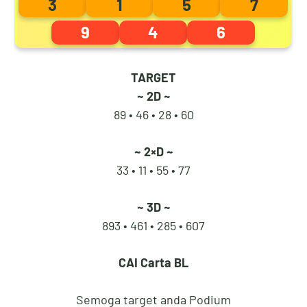
3
1
5
7
5
0
7
2
9
4
6
TARGET
6
1
8
3
~ 2D ~
89 • 46 •
28 • 60
7
2
9
4
~ 2×D ~
33 • 11 •
55 • 77
~ 3D ~
8
3
0
5
893 • 461 •
285 • 607
CAI
Carta BL
9
4
1
6
Semoga target anda Podium