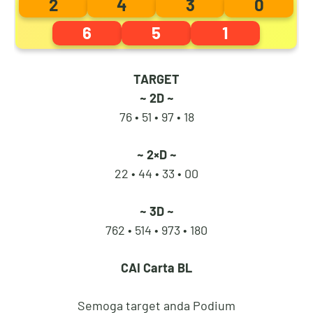
2
4
3
0
7
7
1
7
6
5
1
TARGET
8
8
2
8
~ 2D ~
76 • 51 •
97 • 18
9
9
3
9
~ 2×D ~
22 • 44 •
33 • 00
~ 3D ~
0
0
4
0
762 • 514 •
973 • 180
CAI
Carta BL
1
1
5
1
Semoga target anda Podium