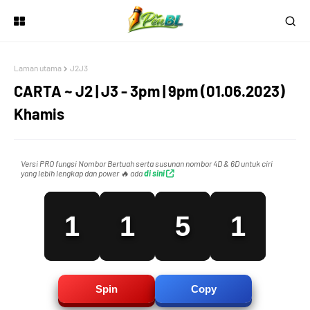
2
Laman utama
J2J3
3
CARTA ~ J2 | J3 - 3pm | 9pm (01.06.2023)
Khamis
0
0
4
0
Versi PRO fungsi Nombor Bertuah serta susunan nombor 4D & 6D untuk ciri
yang lebih lengkap dan power 🔥 ada
di sini
1
1
5
1
2
2
6
2
Spin
Copy