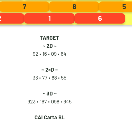
7
8
5
8
5
3
4
2
1
6
TARGET
9
6
4
5
~ 2D ~
92 • 16 •
09 • 64
0
7
5
6
~ 2×D ~
33 • 77 •
88 • 55
~ 3D ~
1
8
6
7
923 • 167 •
098 • 645
CAI
Carta BL
2
9
7
8