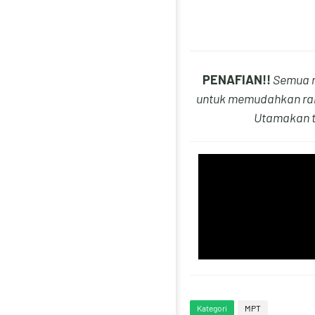
PENAFIAN!!
Semua n
untuk memudahkan ram
Utamakan t
Kategori
MPT