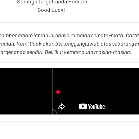
Semoga target anda Podium
Good Luck!!
3
0
8
9
ombor dalam laman ini hanya ramalan semata-mata. Carta
alan. Kami tidak akan bertanggungjawab atas sebarang ke
arget anda sendiri, Beli ikut kemampuan masing-masing.
4
1
9
0
5
2
0
1
6
3
1
2