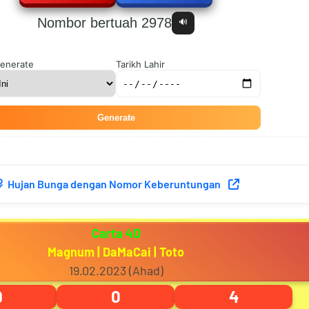
Nombor bertuah 2978
🔊
4
1
9
0
enerate
Tarikh Lahir
Generate
5
2
0
1
Hujan Bunga dengan Nomor Keberuntungan
6
3
1
2
Carta 4D
Magnum | DaMaCai | Toto
7
4
2
3
19.02.2023 (Ahad)
9
0
4