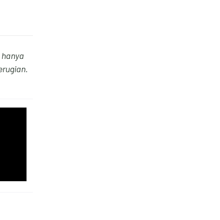
 hanya
rugian.