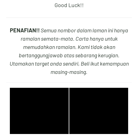
Good Luck!!
0
5
0
0
PENAFIAN!!
Semua nombor dalam laman ini hanya
ramalan semata-mata. Carta hanya untuk
memudahkan ramalan. Kami tidak akan
1
6
1
1
bertanggungjawab atas sebarang kerugian.
Utamakan target anda sendiri, Beli ikut kemampuan
masing-masing.
2
7
2
2
3
8
3
3