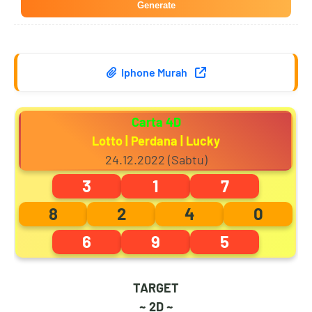
Generate
9
8
1
4
Iphone Murah
0
9
2
5
Carta 4D
Lotto | Perdana | Lucky
1
0
3
6
24.12.2022 (Sabtu)
3
1
7
8
2
4
0
2
1
4
7
6
9
5
TARGET
3
2
5
8
~ 2D ~