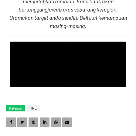
memudahkan ramalan. Kami tidak akan
8
7
0
3
bertanggungjawab atas sebarang kerugian.
Utamakan target anda sendiri, Beli ikut kemampuan
masing-masing.
9
8
1
4
0
9
2
5
1
0
3
6
Kategori
HNL
2
1
4
7