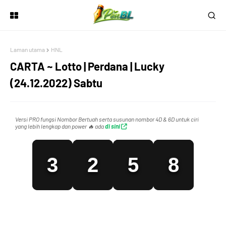
0
2
5
Laman utama
HNL
1
0
3
6
CARTA ~ Lotto | Perdana | Lucky
(24.12.2022) Sabtu
2
1
4
7
Versi PRO fungsi Nombor Bertuah serta susunan nombor 4D & 6D untuk ciri
yang lebih lengkap dan power 🔥 ada
di sini
3
2
5
8
4
3
6
9