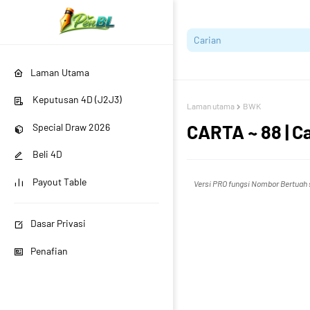
Laman Utama
Keputusan 4D (J2J3)
Laman utama
BWK
CARTA ~ 88 | Ca
Special Draw 2026
Beli 4D
Payout Table
Versi PRO fungsi Nombor Bertuah s
Dasar Privasi
Penafian