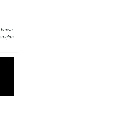
 hanya
rugian.