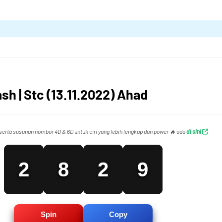
5
6
0
6
0
7
sh | Stc (13.11.2022) Ahad
1
7
1
8
erta susunan nombor 4D & 6D untuk ciri yang lebih lengkap dan power 🔥 ada
di sini
2
8
2
9
3
9
3
0
Spin
Copy